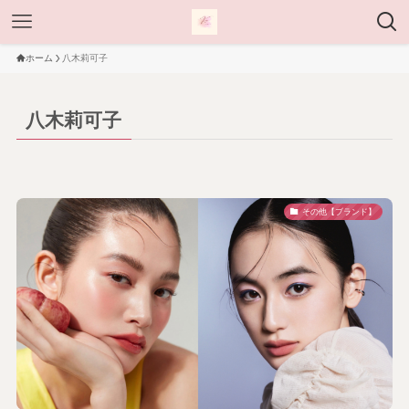
ホーム
八木莉可子
八木莉可子
その他【ブランド】